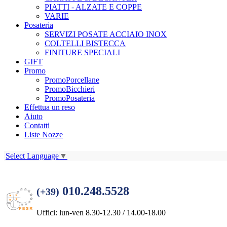
PIATTI - ALZATE E COPPE
VARIE
Posateria
SERVIZI POSATE ACCIAIO INOX
COLTELLI BISTECCA
FINITURE SPECIALI
GIFT
Promo
PromoPorcellane
PromoBicchieri
PromoPosateria
Effettua un reso
Aiuto
Contatti
Liste Nozze
Select Language
▼
010.248.5528
(+39)
Uffici: lun-ven 8.30-12.30 / 14.00-18.00