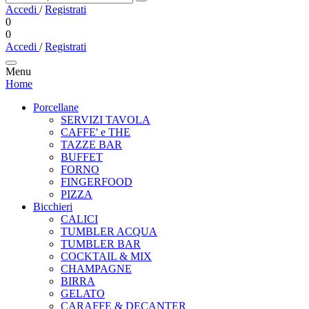
Accedi
/
Registrati
0
0
Accedi
/
Registrati
Menu
Home
Porcellane
SERVIZI TAVOLA
CAFFE' e THE
TAZZE BAR
BUFFET
FORNO
FINGERFOOD
PIZZA
Bicchieri
CALICI
TUMBLER ACQUA
TUMBLER BAR
COCKTAIL & MIX
CHAMPAGNE
BIRRA
GELATO
CARAFFE & DECANTER