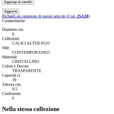
Aggiungi al carrello
Richiedi un campione di questo articolo (Cod.
2SA20
)
Caratteristiche
Diametro cm.
9
Collezione
CALICI ALTER EGO
Stile
CONTEMPORANEO
Materiale
CRISTALLINO
Colore e Decoro
TRASPARENTE
Capacità cl.
39
Altezza cm.
9.5
Confezione
6
Nella stessa collezione