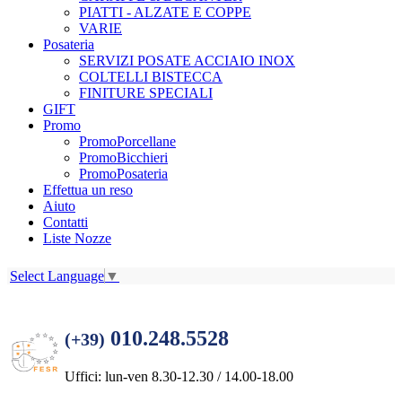
PIATTI - ALZATE E COPPE
VARIE
Posateria
SERVIZI POSATE ACCIAIO INOX
COLTELLI BISTECCA
FINITURE SPECIALI
GIFT
Promo
PromoPorcellane
PromoBicchieri
PromoPosateria
Effettua un reso
Aiuto
Contatti
Liste Nozze
Select Language
▼
010.248.5528
(+39)
Uffici: lun-ven 8.30-12.30 / 14.00-18.00