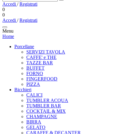
Accedi
/
Registrati
0
0
Accedi
/
Registrati
Menu
Home
Porcellane
SERVIZI TAVOLA
CAFFE' e THE
TAZZE BAR
BUFFET
FORNO
FINGERFOOD
PIZZA
Bicchieri
CALICI
TUMBLER ACQUA
TUMBLER BAR
COCKTAIL & MIX
CHAMPAGNE
BIRRA
GELATO
CARAFFE & DECANTER