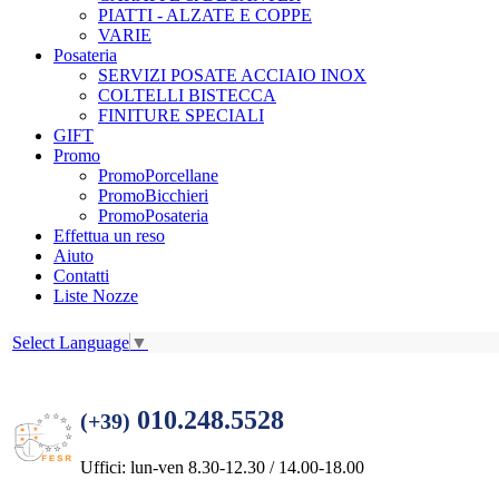
PIATTI - ALZATE E COPPE
VARIE
Posateria
SERVIZI POSATE ACCIAIO INOX
COLTELLI BISTECCA
FINITURE SPECIALI
GIFT
Promo
PromoPorcellane
PromoBicchieri
PromoPosateria
Effettua un reso
Aiuto
Contatti
Liste Nozze
Select Language
▼
010.248.5528
(+39)
Uffici: lun-ven 8.30-12.30 / 14.00-18.00