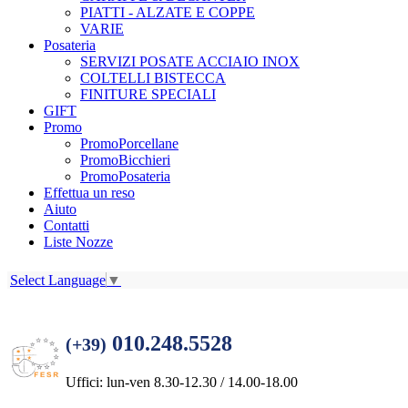
PIATTI - ALZATE E COPPE
VARIE
Posateria
SERVIZI POSATE ACCIAIO INOX
COLTELLI BISTECCA
FINITURE SPECIALI
GIFT
Promo
PromoPorcellane
PromoBicchieri
PromoPosateria
Effettua un reso
Aiuto
Contatti
Liste Nozze
Select Language
▼
010.248.5528
(+39)
Uffici: lun-ven 8.30-12.30 / 14.00-18.00