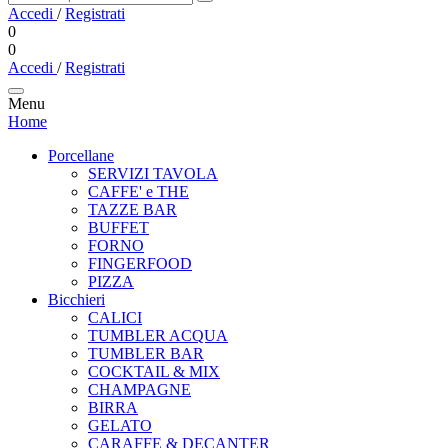
Accedi
/
Registrati
0
0
Accedi
/
Registrati
Menu
Home
Porcellane
SERVIZI TAVOLA
CAFFE' e THE
TAZZE BAR
BUFFET
FORNO
FINGERFOOD
PIZZA
Bicchieri
CALICI
TUMBLER ACQUA
TUMBLER BAR
COCKTAIL & MIX
CHAMPAGNE
BIRRA
GELATO
CARAFFE & DECANTER