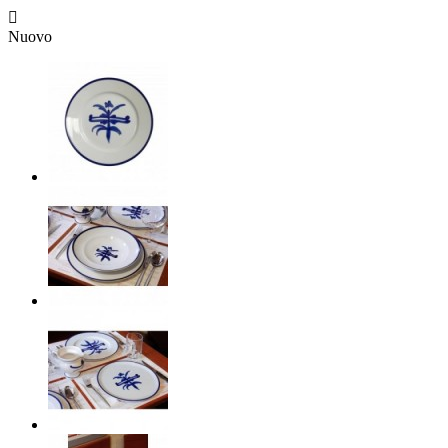

Nuovo