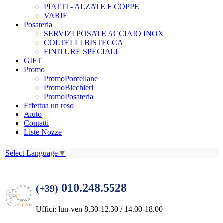
PIATTI - ALZATE E COPPE
VARIE
Posateria
SERVIZI POSATE ACCIAIO INOX
COLTELLI BISTECCA
FINITURE SPECIALI
GIFT
Promo
PromoPorcellane
PromoBicchieri
PromoPosateria
Effettua un reso
Aiuto
Contatti
Liste Nozze
Select Language
▼
010.248.5528
(+39)
Uffici: lun-ven 8.30-12.30 / 14.00-18.00