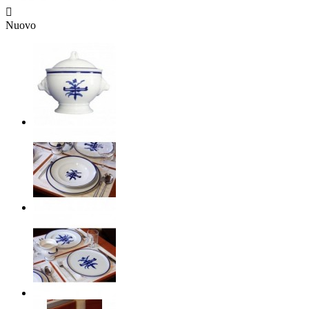

Nuovo