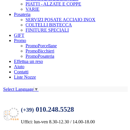
PIATTI - ALZATE E COPPE
VARIE
Posateria
SERVIZI POSATE ACCIAIO INOX
COLTELLI BISTECCA
FINITURE SPECIALI
GIFT
Promo
PromoPorcellane
PromoBicchieri
PromoPosateria
Effettua un reso
Aiuto
Contatti
Liste Nozze
Select Language
▼
010.248.5528
(+39)
Uffici: lun-ven 8.30-12.30 / 14.00-18.00