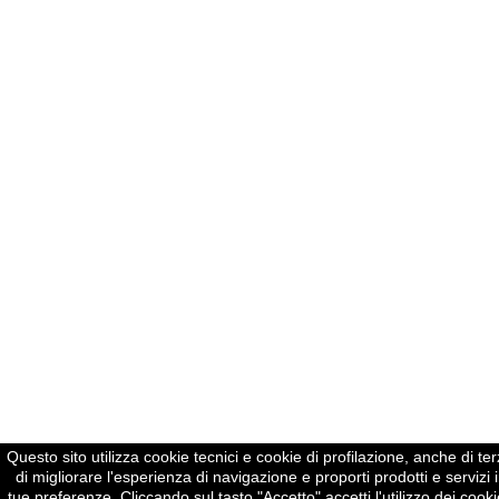
Questo sito utilizza cookie tecnici e cookie di profilazione, anche di terz
di migliorare l'esperienza di navigazione e proporti prodotti e servizi i
tue preferenze. Cliccando sul tasto "Accetto" accetti l'utilizzo dei cook