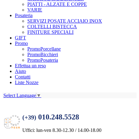
PIATTI - ALZATE E COPPE
VARIE
Posateria
SERVIZI POSATE ACCIAIO INOX
COLTELLI BISTECCA
FINITURE SPECIALI
GIFT
Promo
PromoPorcellane
PromoBicchieri
PromoPosateria
Effettua un reso
Aiuto
Contatti
Liste Nozze
Select Language
▼
010.248.5528
(+39)
Uffici: lun-ven 8.30-12.30 / 14.00-18.00