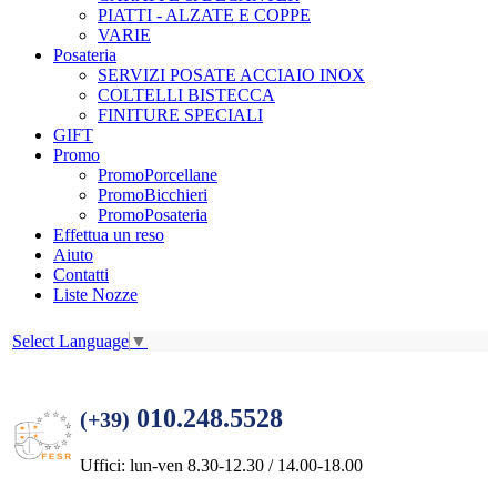
PIATTI - ALZATE E COPPE
VARIE
Posateria
SERVIZI POSATE ACCIAIO INOX
COLTELLI BISTECCA
FINITURE SPECIALI
GIFT
Promo
PromoPorcellane
PromoBicchieri
PromoPosateria
Effettua un reso
Aiuto
Contatti
Liste Nozze
Select Language
▼
010.248.5528
(+39)
Uffici: lun-ven 8.30-12.30 / 14.00-18.00