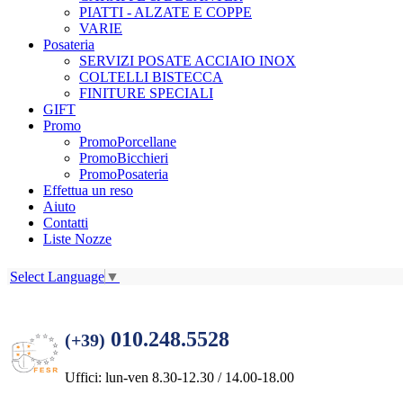
PIATTI - ALZATE E COPPE
VARIE
Posateria
SERVIZI POSATE ACCIAIO INOX
COLTELLI BISTECCA
FINITURE SPECIALI
GIFT
Promo
PromoPorcellane
PromoBicchieri
PromoPosateria
Effettua un reso
Aiuto
Contatti
Liste Nozze
Select Language
▼
010.248.5528
(+39)
Uffici: lun-ven 8.30-12.30 / 14.00-18.00