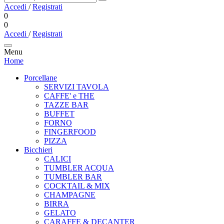
Accedi
/
Registrati
0
0
Accedi
/
Registrati
Menu
Home
Porcellane
SERVIZI TAVOLA
CAFFE' e THE
TAZZE BAR
BUFFET
FORNO
FINGERFOOD
PIZZA
Bicchieri
CALICI
TUMBLER ACQUA
TUMBLER BAR
COCKTAIL & MIX
CHAMPAGNE
BIRRA
GELATO
CARAFFE & DECANTER